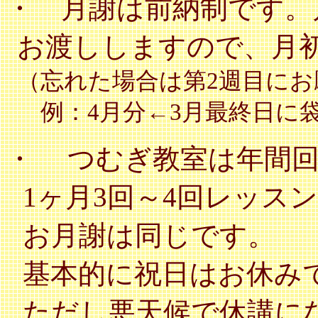
・ 月謝は前納制です。
お渡ししますので、月
（忘れた場合は第
2週目に
例：4月分←3月最終日に
・
つむぎ教室は年間
1ヶ月3回～4回レッス
お月謝は同じです。
基本的に祝日はお休み
ただし悪天候で休講に