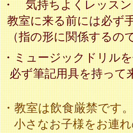
・ 気持ちよくレッスン
教室に来る前には必ず
（指の形に関係するの
・
ミュージックドリルを
必ず筆記用具を持って
・
教室は飲食厳禁です
小さなお子様をお連れ