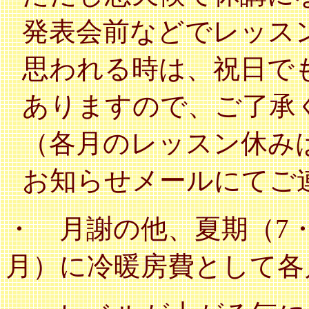
発表会前などでレッス
思われる時は、祝日で
ありますので、ご了
（
各月のレッスン休み
お知らせメールにてご
・ 月謝の他、
夏期（7・
月）に冷暖房費として各