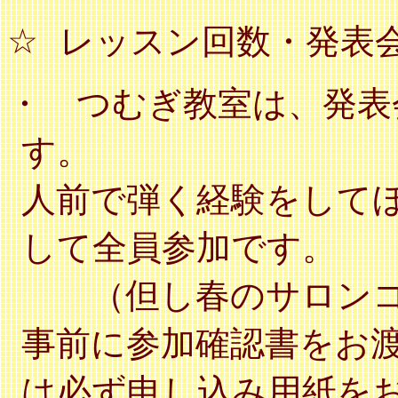
☆
レッスン回数・発表
・ つむぎ教室は、発表
す。
人前で弾く経験をして
して全員参加です。
（但し春のサロンコ
事前に参加確認書をお
は必ず申し込み用紙を