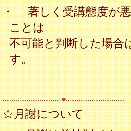
・
著しく受講態度が
ことは
不可能と判断した場合
す。
☆月謝について